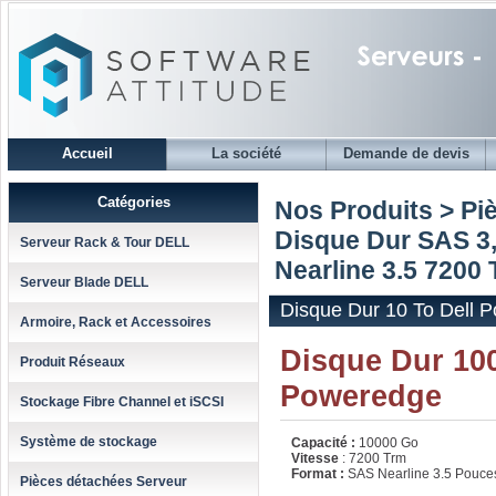
Accueil
La société
Demande de devis
Catégories
Nos Produits > Pi
Disque Dur SAS 3,
Serveur Rack & Tour DELL
Nearline 3.5 7200 
Serveur Blade DELL
Disque Dur 10 To Dell 
Armoire, Rack et Accessoires
Disque Dur 100
Produit Réseaux
Poweredge
Stockage Fibre Channel et iSCSI
Système de stockage
Capacité :
10000 Go
Vitesse
: 7200 Trm
Format :
SAS Nearline 3.5 Pouce
Pièces détachées Serveur