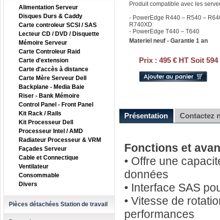
Produit compatible avec les serv
Alimentation Serveur
Disques Durs & Caddy
- PowerEdge R440 – R540 – R64
R740XD
Carte controleur SCSI / SAS
- PowerEdge T440 – T640
Lecteur CD / DVD / Disquette
Materiel neuf - Garantie 1 an
Mémoire Serveur
Carte Controleur Raid
Prix :
495 € HT Soit 594
Carte d'extension
Carte d'accès à distance
Carte Mère Serveur Dell
Backplane - Media Baie
Riser - Bank Mémoire
Control Panel - Front Panel
Kit Rack / Rails
Présentation
Contactez 
Kit Processeur Dell
Processeur Intel / AMD
Radiateur Processeur & VRM
Fonctions et ava
Façades Serveur
Cable et Connectique
• Offre une capaci
Ventilateur
données
Consommable
Divers
• Interface SAS po
• Vitesse de rotati
Pièces détachées Station de travail
performances