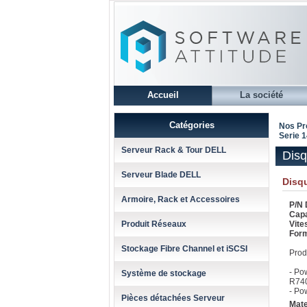
Accueil
La société
Catégories
Nos Pr
Serie 
Serveur Rack & Tour DELL
Disq
Serveur Blade DELL
Disqu
Armoire, Rack et Accessoires
P/N D
Capa
Produit Réseaux
Vite
For
Stockage Fibre Channel et iSCSI
Prod
- Po
Système de stockage
R74
- Po
Pièces détachées Serveur
Mate