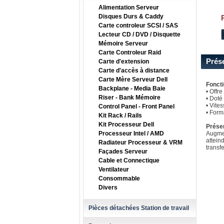
Alimentation Serveur
Disques Durs & Caddy
Carte controleur SCSI / SAS
Lecteur CD / DVD / Disquette
Mémoire Serveur
Carte Controleur Raid
Prés
Carte d'extension
Carte d'accès à distance
Carte Mère Serveur Dell
Foncti
Backplane - Media Baie
• Offr
Riser - Bank Mémoire
• Doté
• Vite
Control Panel - Front Panel
• Form
Kit Rack / Rails
Kit Processeur Dell
Prése
Processeur Intel / AMD
Augmen
attein
Radiateur Processeur & VRM
transf
Façades Serveur
Cable et Connectique
Ventilateur
Consommable
Divers
Pièces détachées Station de travail