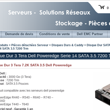
0 
Demande de devis
Conditions de vente
Dell EMC Partner
oduits > Pièces détachées Serveur >
Disques Durs & Caddy
>
Disque Dur SATA
14 SATA 3.5 7200 Trm
ue Dur 3 Tera Dell Poweredge Serie 14 SATA 3.5 7200 
e Dur 3 Tera 7.2K SATA 3.5 Dell Poweredge
ell :
cité :
3000 Go (3 Tera)
sse
: 7200 Trm
mat
: SATA 3.5 Pouces
uit compatible avec les serveurs dell poweredge
werEdge R440 – R540 – R640 – R740 –
0XD
werEdge T440 – T640
riel neuf - Garantie 1 an