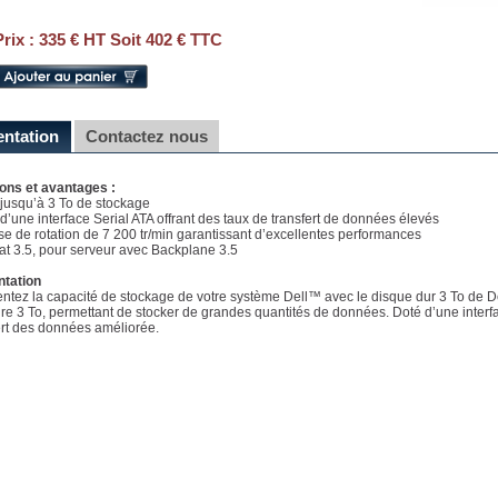
Prix :
335 € HT Soit 402 € TTC
entation
Contactez nous
ons et avantages :
e jusqu’à 3 To de stockage
 d’une interface Serial ATA offrant des taux de transfert de données élevés
sse de rotation de 7 200 tr/min garantissant d’excellentes performances
at 3.5, pour serveur avec Backplane 3.5
ntation
tez la capacité de stockage de votre système Dell™ avec le disque dur 3 To de Del
dre 3 To, permettant de stocker de grandes quantités de données. Doté d’une interfa
ert des données améliorée.