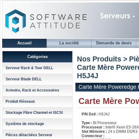
Accueil
La société
Demande de devis
Catégories
Nos Produits > Pi
Carte Mère Power
Serveur Rack & Tour DELL
H5J4J
Serveur Blade DELL
Carte Mère Poweredge
Armoire, Rack et Accessoires
Carte Mère P
Produit Réseaux
Stockage Fibre Channel et iSCSI
P/N Dell :
H5J4J
Type :
Bi Processeur
Système de stockage
Processeur :
Intel® Xeon E5-26
Slot Mémoire :
24 x DIMM DDR3
Pièces détachées Serveur
Connecteur :