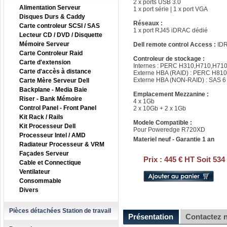
2 x ports USB 3.0
Alimentation Serveur
1 x port série | 1 x port VGA
Disques Durs & Caddy
Réseaux :
Carte controleur SCSI / SAS
1 x port RJ45 iDRAC dédié
Lecteur CD / DVD / Disquette
Mémoire Serveur
Dell remote control Access :
ID
Carte Controleur Raid
Controleur de stockage :
Carte d'extension
Internes : PERC H310,H710,H71
Carte d'accès à distance
Externe HBA (RAID) : PERC H810
Externe HBA (NON-RAID) : SAS 6 
Carte Mère Serveur Dell
Backplane - Media Baie
Emplacement Mezzanine :
Riser - Bank Mémoire
4 x 1Gb
Control Panel - Front Panel
2 x 10Gb + 2 x 1Gb
Kit Rack / Rails
Modele Compatible :
Kit Processeur Dell
Pour Poweredge R720XD
Processeur Intel / AMD
Materiel neuf - Garantie 1 an
Radiateur Processeur & VRM
Façades Serveur
Prix :
445 € HT Soit 534
Cable et Connectique
Ventilateur
Consommable
Divers
Pièces détachées Station de travail
Présentation
Contactez 