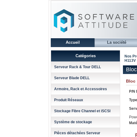
Accueil
La société
Catégories
Nos Pr
H113V
Serveur Rack & Tour DELL
Blo
Serveur Blade DELL
Bloc
Armoire, Rack et Accessoires
P/N 
Produit Réseaux
Type
Serv
Stockage Fibre Channel et iSCSI
Pow
Système de stockage
Maté
Pièces détachées Serveur