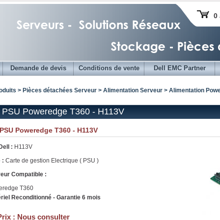
0 
Demande de devis
Conditions de vente
Dell EMC Partner
oduits > Pièces détachées Serveur >
Alimentation Serveur
>
Alimentation Powe
c PSU Poweredge T360 - H113V
 PSU Poweredge T360 - H113V
Dell :
H113V
 :
Carte de gestion Electrique ( PSU )
eur Compatible :
eredge T360
riel Reconditionné - Garantie 6 mois
Prix :
Nous consulter