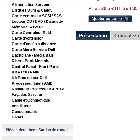
Alimentation Serveur
Prix : 29.5 € HT Soit 35
Disques Durs & Caddy
Carte controleur SCSI / SAS
Lecteur CD / DVD / Disquette
Mémoire Serveur
Carte Controleur Raid
Présentation
Contactez 
Carte d'extension
Carte d'accès à distance
Carte Mère Serveur Dell
Backplane - Media Baie
Riser - Bank Mémoire
Control Panel - Front Panel
Kit Rack / Rails
Kit Processeur Dell
Processeur Intel / AMD
Radiateur Processeur & VRM
Façades Serveur
Cable et Connectique
Ventilateur
Consommable
Divers
Pièces détachées Station de travail