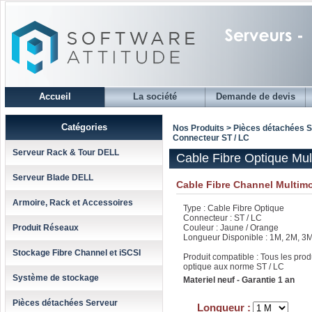
Accueil
La société
Demande de devis
Catégories
Nos Produits > Pièces détachées 
Connecteur ST / LC
Serveur Rack & Tour DELL
Cable Fibre Optique Mu
Serveur Blade DELL
Cable Fibre Channel Multim
Armoire, Rack et Accessoires
Type : Cable Fibre Optique
Connecteur : ST / LC
Produit Réseaux
Couleur : Jaune / Orange
Longueur Disponible : 1M, 2M, 3
Stockage Fibre Channel et iSCSI
Produit compatible : Tous les produ
optique aux norme ST / LC
Système de stockage
Materiel neuf - Garantie 1 an
Pièces détachées Serveur
Longueur :