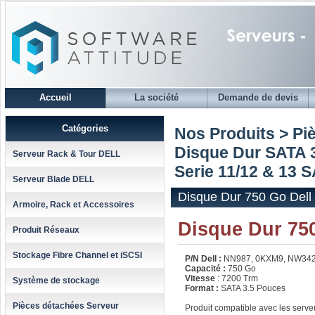
Accueil
La société
Demande de devis
Catégories
Nos Produits > Pi
Disque Dur SATA 3
Serveur Rack & Tour DELL
Serie 11/12 & 13 
Serveur Blade DELL
Disque Dur 750 Go Dell
Armoire, Rack et Accessoires
Disque Dur 75
Produit Réseaux
Stockage Fibre Channel et iSCSI
P/N Dell :
NN987, 0KXM9, NW34
Capacité :
750 Go
Vitesse
: 7200 Trm
Système de stockage
Format :
SATA 3.5 Pouces
Pièces détachées Serveur
Produit compatible avec les serv