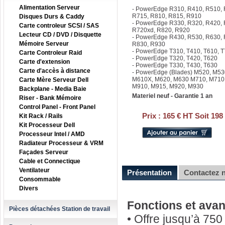
Alimentation Serveur
- PowerEdge R310, R410, R510, 
R715, R810, R815, R910
Disques Durs & Caddy
- PowerEdge R330, R320, R420, 
Carte controleur SCSI / SAS
R720xd, R820, R920
Lecteur CD / DVD / Disquette
- PowerEdge R430, R530, R630,
Mémoire Serveur
R830, R930
- PowerEdge T310, T410, T610, 
Carte Controleur Raid
- PowerEdge T320, T420, T620
Carte d'extension
- PowerEdge T330, T430, T630
Carte d'accès à distance
- PowerEdge (Blades) M520, M53
M610X, M620, M630 M710, M710
Carte Mère Serveur Dell
M910, M915, M920, M930
Backplane - Media Baie
Materiel neuf - Garantie 1 an
Riser - Bank Mémoire
Control Panel - Front Panel
Prix :
165 € HT Soit 198
Kit Rack / Rails
Kit Processeur Dell
Processeur Intel / AMD
Radiateur Processeur & VRM
Façades Serveur
Cable et Connectique
Ventilateur
Présentation
Contactez 
Consommable
Divers
Fonctions et avan
Pièces détachées Station de travail
• Offre jusqu’à 75