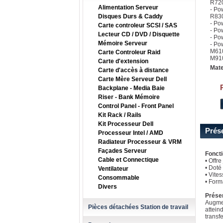
R720
Alimentation Serveur
- Po
Disques Durs & Caddy
R83
- Po
Carte controleur SCSI / SAS
- Po
Lecteur CD / DVD / Disquette
- Po
Mémoire Serveur
- Po
M61
Carte Controleur Raid
M910
Carte d'extension
Mate
Carte d'accès à distance
Carte Mère Serveur Dell
Backplane - Media Baie
Riser - Bank Mémoire
Control Panel - Front Panel
Kit Rack / Rails
Kit Processeur Dell
Prés
Processeur Intel / AMD
Radiateur Processeur & VRM
Façades Serveur
Foncti
Cable et Connectique
• Offr
• Doté
Ventilateur
• Vite
Consommable
• Form
Divers
Prése
Augmen
Pièces détachées Station de travail
attein
transf