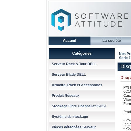
Accueil
La société
Catégories
Nos Pr
Serie 
Serveur Rack & Tour DELL
Disq
Serveur Blade DELL
Disqu
Armoire, Rack et Accessoires
P/N 
6C1
Produit Réseaux
Capa
Vite
For
Stockage Fibre Channel et iSCSI
Prod
Système de stockage
- Po
R715
Pièces détachées Serveur
- Po