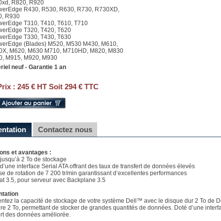
xd, R820, R920
werEdge R430, R530, R630, R730, R730XD,
0, R930
werEdge T310, T410, T610, T710
werEdge T320, T420, T620
werEdge T330, T430, T630
werEdge (Blades) M520, M530 M430, M610,
0X, M620, M630 M710, M710HD, M820, M830
, M915, M920, M930
riel neuf - Garantie 1 an
Prix :
245 € HT Soit 294 € TTC
entation
Contactez nous
ons et avantages :
e jusqu’à 2 To de stockage
 d’une interface Serial ATA offrant des taux de transfert de données élevés
sse de rotation de 7 200 tr/min garantissant d’excellentes performances
at 3.5, pour serveur avec Backplane 3.5
ntation
tez la capacité de stockage de votre système Dell™ avec le disque dur 2 To de Del
dre 2 To, permettant de stocker de grandes quantités de données. Doté d’une interfa
ert des données améliorée.