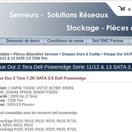
0 
Demande de devis
Conditions de vente
Dell EMC Partner
oduits > Pièces détachées Serveur >
Disques Durs & Caddy
>
Disque Dur SATA
11/12 & 13 SATA 3.5 7200 Trm
ue Dur 2 Tera Dell Poweredge Serie 11/12 & 13 SATA 3
e Dur 2 Tera 7.2K SATA 3.5 Dell Poweredge
Dell :
CJWFW, T31KM, VGY1F, 9CF6R, 835R9,
0R, 2G4HM, FFN1M, 0H6GP, F3DD0
cité :
2000 Go (2 Tera)
sse
: 7200 Trm
mat
: SATA 3.5 Pouces
uit compatible avec les serveurs dell poweredge
werEdge R310, R410, R510, R515, R610, R710,
, R810, R815, R910
werEdge R330, R320, R420, R520, R620, R720,