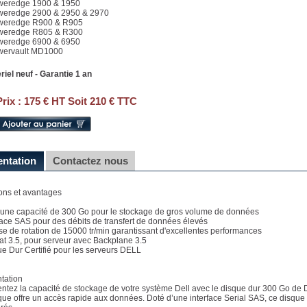
weredge 1900 & 1950
weredge 2900 & 2950 & 2970
weredge R900 & R905
weredge R805 & R300
weredge 6900 & 6950
wervault MD1000
riel neuf - Garantie 1 an
Prix :
175 € HT Soit 210 € TTC
entation
Contactez nous
ons et avantages
e une capacité de 300 Go pour le stockage de gros volume de données
rface SAS pour des débits de transfert de données élevés
sse de rotation de 15000 tr/min garantissant d'excellentes performances
at 3.5, pour serveur avec Backplane 3.5
ue Dur Certifié pour les serveurs DELL
tation
tez la capacité de stockage de votre système Dell avec le disque dur 300 Go de Del
que offre un accès rapide aux données. Doté d’une interface Serial SAS, ce disque 