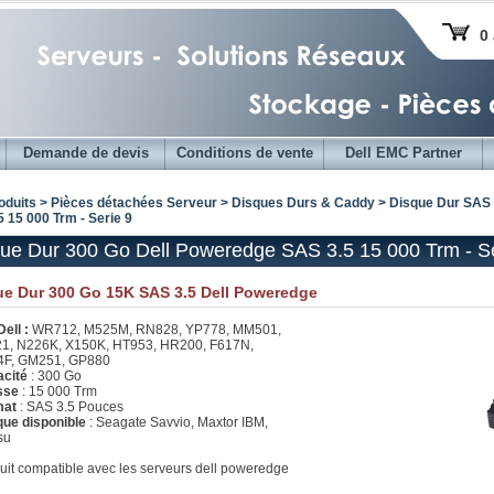
0 
Demande de devis
Conditions de vente
Dell EMC Partner
oduits > Pièces détachées Serveur >
Disques Durs & Caddy
>
Disque Dur SAS 
 15 000 Trm - Serie 9
ue Dur 300 Go Dell Poweredge SAS 3.5 15 000 Trm - Se
ue Dur 300 Go 15K SAS 3.5 Dell Poweredge
Dell :
WR712, M525M, RN828, YP778, MM501,
1, N226K, X150K, HT953, HR200, F617N,
4F, GM251, GP880
acité
: 300 Go
esse
: 15 000 Trm
mat
: SAS 3.5 Pouces
ue disponible
: Seagate Savvio, Maxtor IBM,
su
uit compatible avec les serveurs dell poweredge