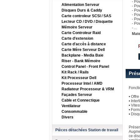
- Po
Alimentation Serveur
- Po
Disques Durs & Caddy
- Po
- Po
Carte controleur SCSI / SAS
- Po
Lecteur CD / DVD / Disquette
- Po
Mémoire Serveur
- ...
Carte Controleur Raid
Mate
Carte d'extension
Carte d'accès à distance
Carte Mère Serveur Dell
Backplane - Media Baie
Riser - Bank Mémoire
Control Panel - Front Panel
Kit Rack / Rails
Prés
Kit Processeur Dell
Processeur Intel / AMD
Foncti
Radiateur Processeur & VRM
Façades Serveur
• Offr
Cable et Connectique
• Inte
• Vite
Ventilateur
• Form
Consommable
• Disq
Divers
Présen
Pièces détachées Station de travail
Augmen
ce dis