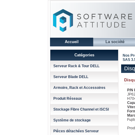
Accueil
La société
Catégories
Nos Pr
SAS 3.5
Serveur Rack & Tour DELL
Disq
Serveur Blade DELL
Disq
Armoire, Rack et Accessoires
P/N 
JP62
Produit Réseaux
H70
Cap
Vit
Stockage Fibre Channel et iSCSI
For
Marq
Fujit
Système de stockage
Prod
Pièces détachées Serveur