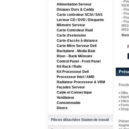
- Po
Alimentation Serveur
R83
Disques Durs & Caddy
- Po
- Po
Carte controleur SCSI / SAS
- Po
Lecteur CD / DVD / Disquette
- Po
Mémoire Serveur
M61
M910
Carte Controleur Raid
Mate
Carte d'extension
Carte d'accès à distance
Carte Mère Serveur Dell
Backplane - Media Baie
Riser - Bank Mémoire
Control Panel - Front Panel
Kit Rack / Rails
Prés
Kit Processeur Dell
Processeur Intel / AMD
Radiateur Processeur & VRM
Foncti
Façades Serveur
Cable et Connectique
• Offr
• Inte
Ventilateur
• Vite
Consommable
• Form
Divers
• Disq
Pièces détachées Station de travail
Présen
Augmen