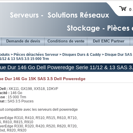
0 
Demande de devis
Conditions de vente
Dell EMC Partner
oduits > Pièces détachées Serveur >
Disques Durs & Caddy
>
Disque Dur SAS 
11/12 & 13 SAS 3.5 15 000 Trm
ue Dur 146 Go Dell Poweredge Serie 11/12 & 13 SAS 3
ue Dur 146 Go 15K SAS 3.5 Dell Poweredge
Dell :
XK111, GX198, XX518, 1DKVF
cité :
146 Go
esse
: 15 000 Trm
at :
SAS 3.5 Pouces
uit compatible avec les serveurs dell poweredge
werEdge R310, R410, R510, R515, R610, R710,
, R810, R815, R910
werEdge R330, R320, R420, R520, R620, R720,
xd, R820, R920