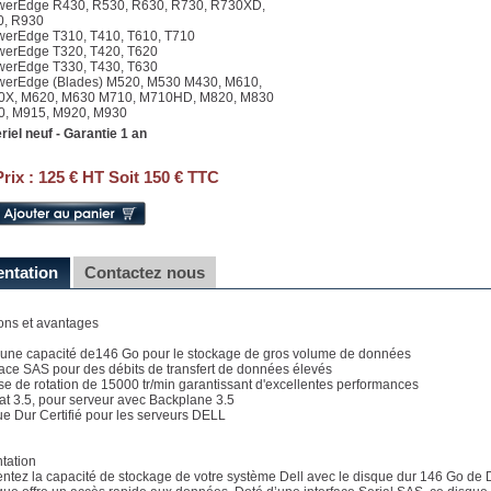
werEdge R430, R530, R630, R730, R730XD,
0, R930
werEdge T310, T410, T610, T710
werEdge T320, T420, T620
werEdge T330, T430, T630
werEdge (Blades) M520, M530 M430, M610,
0X, M620, M630 M710, M710HD, M820, M830
, M915, M920, M930
riel neuf - Garantie 1 an
Prix :
125 € HT Soit 150 € TTC
entation
Contactez nous
ons et avantages
e une capacité de146 Go pour le stockage de gros volume de données
rface SAS pour des débits de transfert de données élevés
sse de rotation de 15000 tr/min garantissant d'excellentes performances
at 3.5, pour serveur avec Backplane 3.5
ue Dur Certifié pour les serveurs DELL
tation
tez la capacité de stockage de votre système Dell avec le disque dur 146 Go de Del