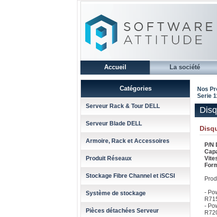
Accueil
La société
Catégories
Nos Pr
Serie 
Serveur Rack & Tour DELL
Disq
Serveur Blade DELL
Disq
Armoire, Rack et Accessoires
P/N 
Capa
Produit Réseaux
Vit
Form
Stockage Fibre Channel et iSCSI
Prod
- Po
Système de stockage
R715
- Po
Pièces détachées Serveur
R720