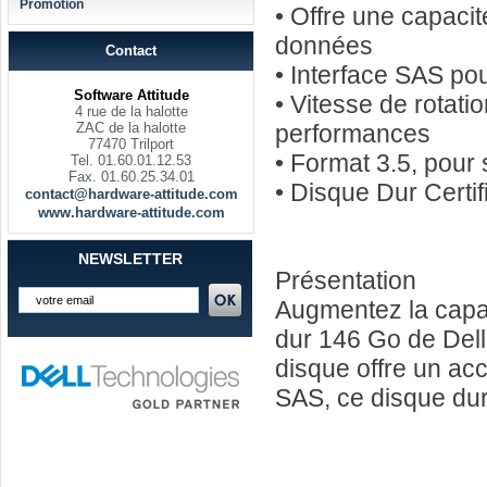
Promotion
• Offre une capaci
données
Contact
• Interface SAS po
Software Attitude
• Vitesse de rotati
4 rue de la halotte
ZAC de la halotte
performances
77470 Trilport
• Format 3.5, pour
Tel. 01.60.01.12.53
Fax. 01.60.25.34.01
• Disque Dur Certi
contact@hardware-attitude.com
www.hardware-attitude.com
NEWSLETTER
Présentation
Augmentez la capac
dur 146 Go de Dell.
disque offre un ac
SAS, ce disque dur