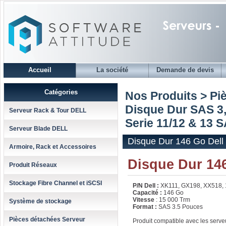
Accueil
La société
Demande de devis
Catégories
Nos Produits > Pi
Disque Dur SAS 3,
Serveur Rack & Tour DELL
Serie 11/12 & 13 
Serveur Blade DELL
Disque Dur 146 Go Dell
Armoire, Rack et Accessoires
Disque Dur 14
Produit Réseaux
Stockage Fibre Channel et iSCSI
P/N Dell :
XK111, GX198, XX518,
Capacité :
146 Go
Vitesse
: 15 000 Trm
Système de stockage
Format :
SAS 3.5 Pouces
Pièces détachées Serveur
Produit compatible avec les serv