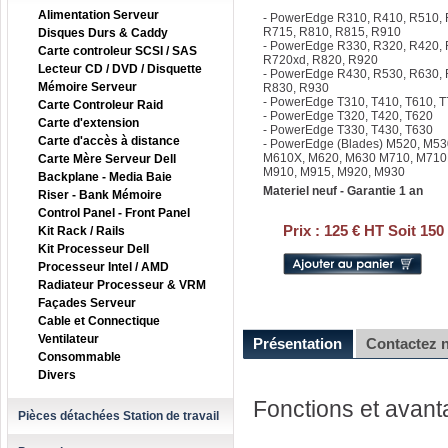
Alimentation Serveur
- PowerEdge R310, R410, R510, 
R715, R810, R815, R910
Disques Durs & Caddy
- PowerEdge R330, R320, R420, 
Carte controleur SCSI / SAS
R720xd, R820, R920
Lecteur CD / DVD / Disquette
- PowerEdge R430, R530, R630,
Mémoire Serveur
R830, R930
- PowerEdge T310, T410, T610, 
Carte Controleur Raid
- PowerEdge T320, T420, T620
Carte d'extension
- PowerEdge T330, T430, T630
Carte d'accès à distance
- PowerEdge (Blades) M520, M53
M610X, M620, M630 M710, M710
Carte Mère Serveur Dell
M910, M915, M920, M930
Backplane - Media Baie
Materiel neuf - Garantie 1 an
Riser - Bank Mémoire
Control Panel - Front Panel
Prix :
125 € HT Soit 150
Kit Rack / Rails
Kit Processeur Dell
Processeur Intel / AMD
Radiateur Processeur & VRM
Façades Serveur
Cable et Connectique
Ventilateur
Présentation
Contactez 
Consommable
Divers
Fonctions et avan
Pièces détachées Station de travail