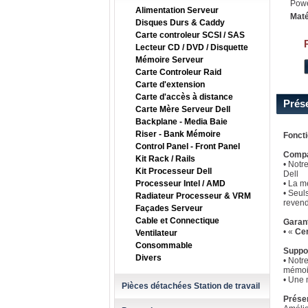
Pow
Alimentation Serveur
Maté
Disques Durs & Caddy
Carte controleur SCSI / SAS
Lecteur CD / DVD / Disquette
Mémoire Serveur
Carte Controleur Raid
Carte d'extension
Carte d'accès à distance
Prés
Carte Mère Serveur Dell
Backplane - Media Baie
Riser - Bank Mémoire
Fonct
Control Panel - Front Panel
Compat
Kit Rack / Rails
• Notr
Kit Processeur Dell
Dell
Processeur Intel / AMD
• La m
• Seul
Radiateur Processeur & VRM
revend
Façades Serveur
Cable et Connectique
Garan
• «
Cer
Ventilateur
Consommable
Suppo
Divers
• Notr
mémoi
• Une 
Pièces détachées Station de travail
Prése