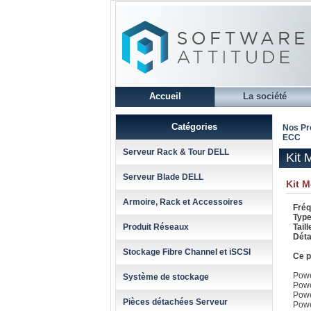
Accueil
La société
Catégories
Nos Pr
ECC
Serveur Rack & Tour DELL
Kit 
Serveur Blade DELL
Kit 
Armoire, Rack et Accessoires
Fréq
Type
Produit Réseaux
Taill
Déta
Stockage Fibre Channel et iSCSI
Ce p
Powe
Système de stockage
Powe
Powe
Pièces détachées Serveur
Pow