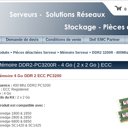
0 
Demande de devis
Conditions de vente
Dell EMC Partner
oduits > Pièces détachées Serveur >
Mémoire Serveur
>
DDR2 3200R - 400Mh
Mémoire DDR2-PC3200R - 4 Go ( 2 x 2 Go ) ECC
Mémoire 4 Go DDR 2 ECC PC3200
uence :
400 Mhz DDR2 PC3200
 :
ECC Registered
e :
4 Go
ils du Kit :
2 x 2 Go
roduit est compatible avec :
redge 1800 & 1850
redge 2800 & 2850
redge 6800 & 6850
eredge SC1420 & SC1425