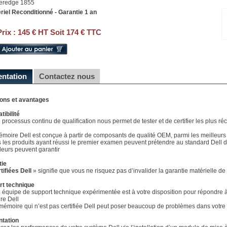
eredge 1855
riel Reconditionné - Garantie 1 an
Prix :
145 € HT Soit 174 € TTC
entation
Contactez nous
ions et avantages
ibilité
e processus continu de qualification nous permet de tester et de certifier les plus 
émoire Dell est conçue à partir de composants de qualité OEM, parmi les meilleurs
s les produits ayant réussi le premier examen peuvent prétendre au standard Dell d
eurs peuvent garantir
tie
tifiées Dell
» signifie que vous ne risquez pas d’invalider la garantie matérielle d
rt technique
e équipe de support technique expérimentée est à votre disposition pour répondre à 
re Dell
mémoire qui n’est pas certifiée Dell peut poser beaucoup de problèmes dans votre 
ntation