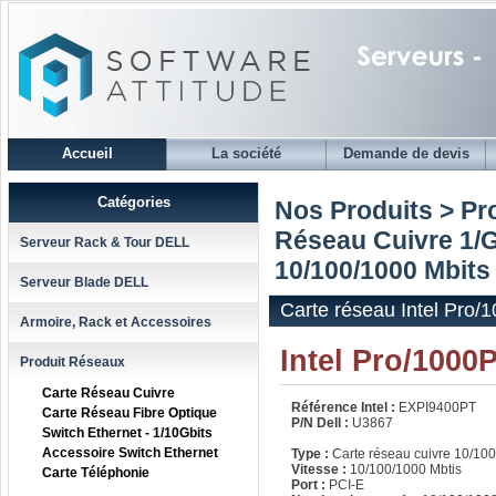
Accueil
La société
Demande de devis
Catégories
Nos Produits > Pr
Réseau Cuivre 1/
Serveur Rack & Tour DELL
10/100/1000 Mbits 
Serveur Blade DELL
Carte réseau Intel Pro/
Armoire, Rack et Accessoires
Intel Pro/1000
Produit Réseaux
Carte Réseau Cuivre
Référence Intel :
EXPI9400PT
Carte Réseau Fibre Optique
P/N Dell :
U3867
Switch Ethernet - 1/10Gbits
Accessoire Switch Ethernet
Type :
Carte réseau cuivre 10/10
Vitesse :
10/100/1000 Mbtis
Carte Téléphonie
Port :
PCI-E