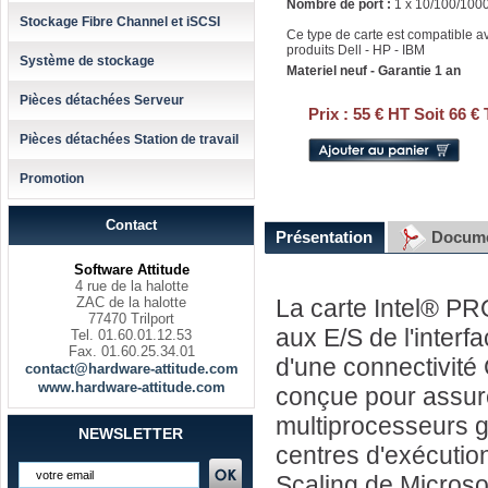
Nombre de port :
1 x 10/100/1000
Stockage Fibre Channel et iSCSI
Ce type de carte est compatible a
produits Dell - HP - IBM
Système de stockage
Materiel neuf - Garantie 1 an
Pièces détachées Serveur
Prix :
55 € HT Soit 66 €
Pièces détachées Station de travail
Promotion
Contact
Présentation
Docume
Software Attitude
4 rue de la halotte
ZAC de la halotte
La carte Intel® P
77470 Trilport
aux E/S de l'inter
Tel. 01.60.01.12.53
Fax. 01.60.25.34.01
d'une connectivité 
contact@hardware-attitude.com
www.hardware-attitude.com
conçue pour assur
multiprocesseurs g
NEWSLETTER
centres d'exécutio
Scaling de Microsof