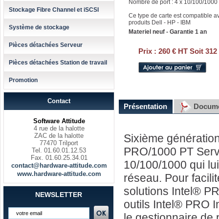
Nombre de port : 4 x 10/100/1000
Stockage Fibre Channel et iSCSI
Ce type de carte est compatible a
produits Dell - HP - IBM
Système de stockage
Materiel neuf - Garantie 1 an
Pièces détachées Serveur
Prix :
260 € HT Soit 312
Pièces détachées Station de travail
Promotion
Contact
Présentation
Docume
Software Attitude
4 rue de la halotte
ZAC de la halotte
Sixième génération 
77470 Trilport
PRO/1000 PT Server
Tel. 01.60.01.12.53
Fax. 01.60.25.34.01
10/100/1000 qui lui
contact@hardware-attitude.com
www.hardware-attitude.com
réseau. Pour facilit
solutions Intel® P
NEWSLETTER
outils Intel® PRO I
le gestionnaire de p