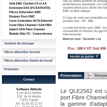
San ou autres systéme de stockag
SAN EMC Clariion CX et AX
performences importante, Les cart
souvent utilisé pour piloter des b
Extension DAE (FC/SATA/ATA)
EMC en fibre optique
Pièces Détachées EMC
Disques Durs EMC
Ce type de carte est compatible a
Carte Controleur iSCSI Ethernet
produits Dell - HP - IBM
Carte Fibre Channel / SAN HBA
La carte est vendu sans GBIC, les
Switch SAN Fibre Channel
commander en fonction du type d'i
Module Gbic FC - Convertisseur
interconnecter
Materiel neuf - Garantie 1 an
Système de stockage
Prix :
580 € HT Soit 696
Pièces détachées Serveur
Pièces détachées Station de travail
Promotion
Présentation
Docume
Contact
Software Attitude
Le QLE2562 est u
4 rue de la halotte
port Fibre Channel
ZAC de la halotte
77470 Trilport
la gamme d'adap
Tel. 01.60.01.12.53