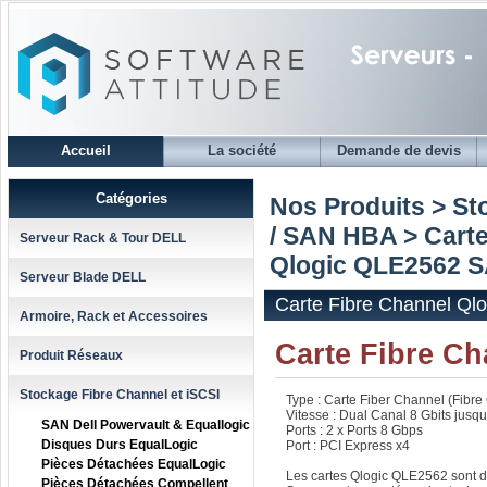
Accueil
La société
Demande de devis
Catégories
Nos Produits > St
/ SAN HBA
>
Carte
Serveur Rack & Tour DELL
Qlogic QLE2562 S
Serveur Blade DELL
Carte Fibre Channel Ql
Armoire, Rack et Accessoires
Carte Fibre C
Produit Réseaux
Stockage Fibre Channel et iSCSI
Type : Carte Fiber Channel (Fibre
Vitesse : Dual Canal 8 Gbits jusq
SAN Dell Powervault & Equallogic
Ports : 2 x Ports 8 Gbps
Disques Durs EqualLogic
Port : PCI Express x4
Pièces Détachées EqualLogic
Les cartes Qlogic QLE2562 sont de
Pièces Détachées Compellent