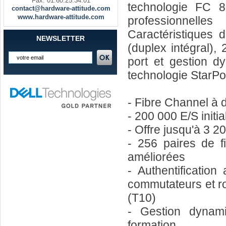
Fax. 01.60.25.34.01
technologie FC 8
contact@hardware-attitude.com
www.hardware-attitude.com
professionnell
Caractéristiques 
NEWSLETTER
(duplex intégral),
port et gestion d
technologie StarPo
- Fibre Channel à 
- 200 000 E/S initi
- Offre jusqu'à 3 2
- 256 paires de fi
améliorées
- Authentificatio
commutateurs et ro
(T10)
- Gestion dynami
formation