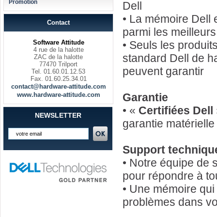
Promotion
Dell
• La mémoire Dell 
Contact
parmi les meilleur
Software Attitude
• Seuls les produi
4 rue de la halotte
standard Dell de h
ZAC de la halotte
77470 Trilport
peuvent garantir
Tel. 01.60.01.12.53
Fax. 01.60.25.34.01
contact@hardware-attitude.com
www.hardware-attitude.com
Garantie
• «
Certifiées Dell
NEWSLETTER
garantie matériell
Support techniqu
• Notre équipe de 
pour répondre à to
• Une mémoire qui 
problèmes dans vot