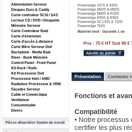
Alimentation Serveur
Poweredge 2970 & 6950
Poweredge M605 & M805
Disques Durs & Caddy
Poweredge M905 & R300
Carte controleur SCSI / SAS
Poweredge R805 & R905
Lecteur CD / DVD / Disquette
Poweredge SC1435 & T300
Mémoire Serveur
Poweredge T605
Carte Controleur Raid
Materiel neuf - Garantie 1 an
Carte d'extension
Carte d'accès à distance
Prix :
75 € HT Soit 90 €
Carte Mère Serveur Dell
Backplane - Media Baie
Riser - Bank Mémoire
Control Panel - Front Panel
Kit Rack / Rails
Kit Processeur Dell
Présentation
Contactez 
Processeur Intel / AMD
Radiateur Processeur & VRM
Façades Serveur
Fonctions et ava
Cable et Connectique
Ventilateur
Consommable
Compatibilité
Divers
• Notre processus c
Pièces détachées Station de travail
certifier les plus 