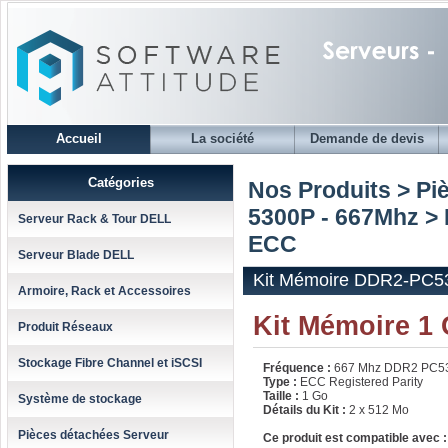
Accueil
La société
Demande de devis
Catégories
Nos Produits > Pi
5300P - 667Mhz
> 
Serveur Rack & Tour DELL
ECC
Serveur Blade DELL
Kit Mémoire DDR2-PC53
Armoire, Rack et Accessoires
Kit Mémoire 1
Produit Réseaux
Stockage Fibre Channel et iSCSI
Fréquence :
667 Mhz DDR2 PC5
Type :
ECC Registered Parity
Taille :
1 Go
Système de stockage
Détails du Kit :
2 x 512 Mo
Pièces détachées Serveur
Ce produit est compatible avec :