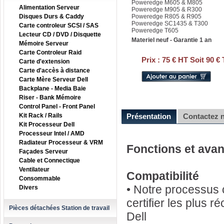
Poweredge M605 & M805
Alimentation Serveur
Poweredge M905 & R300
Disques Durs & Caddy
Poweredge R805 & R905
Poweredge SC1435 & T300
Carte controleur SCSI / SAS
Poweredge T605
Lecteur CD / DVD / Disquette
Materiel neuf - Garantie 1 an
Mémoire Serveur
Carte Controleur Raid
Prix :
75 € HT Soit 90 €
Carte d'extension
Carte d'accès à distance
Carte Mère Serveur Dell
Backplane - Media Baie
Riser - Bank Mémoire
Control Panel - Front Panel
Kit Rack / Rails
Présentation
Contactez 
Kit Processeur Dell
Processeur Intel / AMD
Radiateur Processeur & VRM
Fonctions et ava
Façades Serveur
Cable et Connectique
Ventilateur
Compatibilité
Consommable
• Notre processus c
Divers
certifier les plus 
Pièces détachées Station de travail
Dell