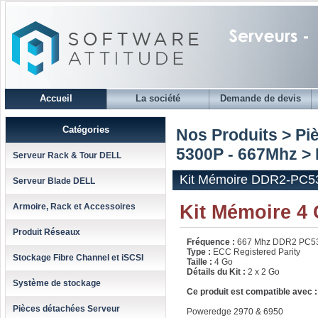
Accueil
La société
Demande de devis
Catégories
Nos Produits > Pi
5300P - 667Mhz
> 
Serveur Rack & Tour DELL
Kit Mémoire DDR2-PC53
Serveur Blade DELL
Kit Mémoire 4
Armoire, Rack et Accessoires
Produit Réseaux
Fréquence :
667 Mhz DDR2 PC5
Type :
ECC Registered Parity
Stockage Fibre Channel et iSCSI
Taille :
4 Go
Détails du Kit :
2 x 2 Go
Système de stockage
Ce produit est compatible avec :
Pièces détachées Serveur
Poweredge 2970 & 6950