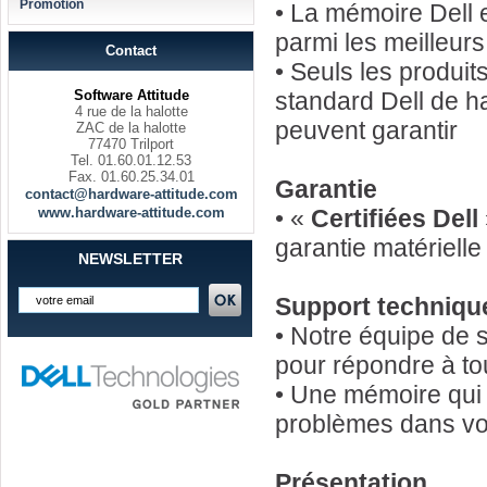
Promotion
• La mémoire Dell 
parmi les meilleur
Contact
• Seuls les produi
Software Attitude
standard Dell de h
4 rue de la halotte
peuvent garantir
ZAC de la halotte
77470 Trilport
Tel. 01.60.01.12.53
Fax. 01.60.25.34.01
Garantie
contact@hardware-attitude.com
www.hardware-attitude.com
• «
Certifiées Dell
garantie matériell
NEWSLETTER
Support techniqu
• Notre équipe de 
pour répondre à to
• Une mémoire qui 
problèmes dans vot
Présentation