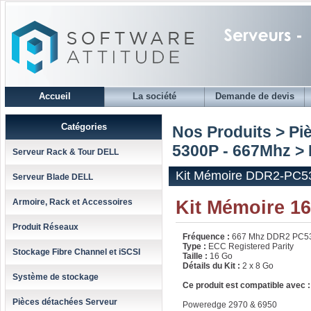
Accueil
La société
Demande de devis
Catégories
Nos Produits > Pi
5300P - 667Mhz
> 
Serveur Rack & Tour DELL
Kit Mémoire DDR2-PC53
Serveur Blade DELL
Kit Mémoire 1
Armoire, Rack et Accessoires
Produit Réseaux
Fréquence :
667 Mhz DDR2 PC5
Type :
ECC Registered Parity
Stockage Fibre Channel et iSCSI
Taille :
16 Go
Détails du Kit :
2 x 8 Go
Système de stockage
Ce produit est compatible avec :
Pièces détachées Serveur
Poweredge 2970 & 6950