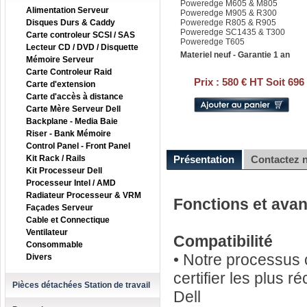
Poweredge M605 & M805
Alimentation Serveur
Poweredge M905 & R300
Disques Durs & Caddy
Poweredge R805 & R905
Poweredge SC1435 & T300
Carte controleur SCSI / SAS
Poweredge T605
Lecteur CD / DVD / Disquette
Materiel neuf - Garantie 1 an
Mémoire Serveur
Carte Controleur Raid
Prix :
580 € HT Soit 696
Carte d'extension
Carte d'accès à distance
Carte Mère Serveur Dell
Backplane - Media Baie
Riser - Bank Mémoire
Control Panel - Front Panel
Kit Rack / Rails
Présentation
Contactez 
Kit Processeur Dell
Processeur Intel / AMD
Radiateur Processeur & VRM
Fonctions et ava
Façades Serveur
Cable et Connectique
Ventilateur
Compatibilité
Consommable
• Notre processus c
Divers
certifier les plus 
Pièces détachées Station de travail
Dell