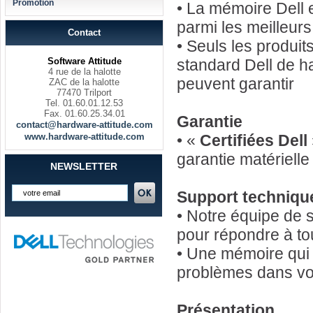
Promotion
• La mémoire Dell 
parmi les meilleur
Contact
• Seuls les produi
Software Attitude
standard Dell de h
4 rue de la halotte
peuvent garantir
ZAC de la halotte
77470 Trilport
Tel. 01.60.01.12.53
Fax. 01.60.25.34.01
Garantie
contact@hardware-attitude.com
www.hardware-attitude.com
• «
Certifiées Dell
garantie matériell
NEWSLETTER
Support techniqu
• Notre équipe de 
pour répondre à to
• Une mémoire qui 
problèmes dans vot
Présentation