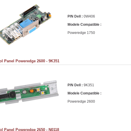
P/N Dell :
0W406
Modele Compatible :
Poweredge 1750
ol Panel Poweredge 2600 - 9K351
P/N Dell :
9K351
Modele Compatible :
Poweredge 2600
ol Panel Poweredge 2650 - N0118