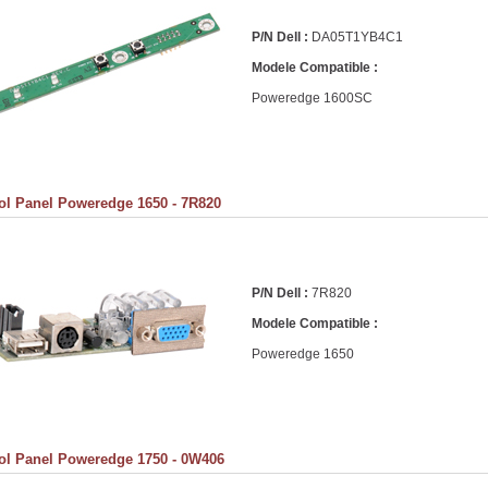
P/N Dell :
DA05T1YB4C1
Modele Compatible :
Poweredge 1600SC
ol Panel Poweredge 1650 - 7R820
P/N Dell :
7R820
Modele Compatible :
Poweredge 1650
ol Panel Poweredge 1750 - 0W406