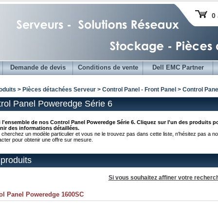
0 
Demande de devis
Conditions de vente
Dell EMC Partner
oduits > Pièces détachées Serveur >
Control Panel - Front Panel
> Control Pane
rol Panel Poweredge Série 6
i l'ensemble de nos Control Panel Poweredge Série 6. Cliquez sur l'un des produits p
nir des informations détaillées.
 cherchez un modèle particulier et vous ne le trouvez pas dans cette liste, n'hésitez pas a n
acter pour obtenir une offre sur mesure.
produits
Si vous souhaitez affiner votre recherc
ol Panel Poweredge 1600SC