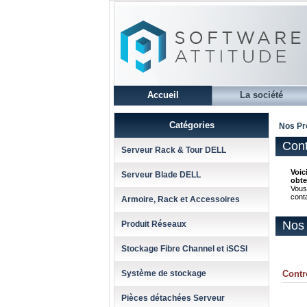
Accueil
La société
Catégories
Nos Pr
Cont
Serveur Rack & Tour DELL
Voic
Serveur Blade DELL
obte
Vous
cont
Armoire, Rack et Accessoires
Nos 
Produit Réseaux
Stockage Fibre Channel et iSCSI
Système de stockage
Contr
Pièces détachées Serveur