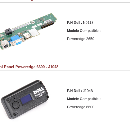
P/N Dell :
N0118
Modele Compatible :
Poweredge 2650
ol Panel Poweredge 6600 - J1048
P/N Dell :
J1048
Modele Compatible :
Poweredge 6600