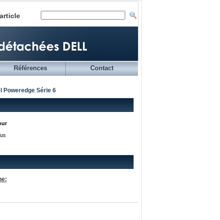
article
Références
Contact
l Poweredge Série 6
our
ous
he: