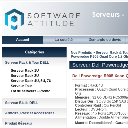
Accueil
La société
Demande de devis
Catégories
Nos Produits > Serveur Rack & To
Poweredge R905 Quad Core 1.8 Ghz
Serveur Rack & Tour DELL
Serveur Dell Poweredge
Serveur Rack 1U
Dell Poweredge R905 Xeon Q
Serveur Rack 2U
Serveur Rack 4U, 5U, 7U
Format :
Rack 4U
Serveur Tour
Processeur :
Quadri Quad Core O
Lot de serveurs - Promo
Ghz
Mémoire :
32 Go DDR2 PC5300p
Disque Dur :
3 x 73 Go 15K SAS 
Serveur Blade DELL
Controleur Raid :
Oui Perc6/I
Lecteur :
DVD-Rom
Armoire, Rack et Accessoires
Réseaux :
4 x Ports 10/100/1000 
Alimentation :
Double Alimentatio
Matériel Reconditionné - Garanti
Produit Réseaux