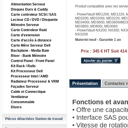
Alimentation Serveur
Produit compatible avec les serve
Disques Durs & Caddy
- PowerVault MD1200, MD1220,
Carte controleur SCSI / SAS
MD3200, MD3200i, MD3220, MD3
Lecteur CD / DVD / Disquette
MD3400i, MD3600, MD3600iMD36
Mémoire Serveur
MD3800, MD800i, MD3060
Carte Controleur Raid
- PowerVault NX200, NX300, NX3
NX3200
Carte d'extension
Materiel neuf - Garantie 1 an
Carte d'accès à distance
Carte Mère Serveur Dell
Backplane - Media Baie
Prix :
345 € HT Soit 414
Riser - Bank Mémoire
Control Panel - Front Panel
Kit Rack / Rails
Kit Processeur Dell
Processeur Intel / AMD
Radiateur Processeur & VRM
Présentation
Contactez 
Façades Serveur
Cable et Connectique
Ventilateur
Fonctions et ava
Consommable
Divers
• Offre une capaci
• Interface SAS po
Pièces détachées Station de travail
• Vitesse de rotati