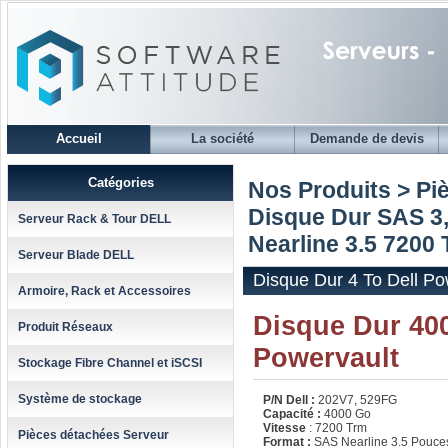
Accueil
La société
Demande de devis
Catégories
Nos Produits > Pi
Disque Dur SAS 3,
Serveur Rack & Tour DELL
Nearline 3.5 7200 
Serveur Blade DELL
Disque Dur 4 To Dell Po
Armoire, Rack et Accessoires
Disque Dur 400
Produit Réseaux
Powervault
Stockage Fibre Channel et iSCSI
Système de stockage
P/N Dell :
202V7, 529FG
Capacité :
4000 Go
Vitesse
: 7200 Trm
Pièces détachées Serveur
Format :
SAS Nearline 3.5 Pouce