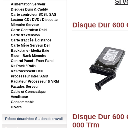
Si v
Alimentation Serveur
Disques Durs & Caddy
Carte controleur SCSI / SAS
Lecteur CD / DVD / Disquette
Disque Dur 600 
Mémoire Serveur
Carte Controleur Raid
Carte d'extension
Carte d'accès à distance
Carte Mère Serveur Dell
Backplane - Media Baie
Riser - Bank Mémoire
Control Panel - Front Panel
Kit Rack / Rails
Kit Processeur Dell
Processeur Intel / AMD
Radiateur Processeur & VRM
Façades Serveur
Cable et Connectique
Ventilateur
Consommable
Divers
Disque Dur 600 
Pièces détachées Station de travail
000 Trm